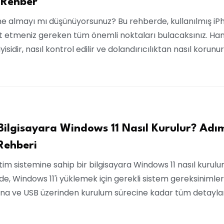
 Rehber
hone almayı mı düşünüyorsunuz? Bu rehberde, kullanılmış iP
at etmeniz gereken tüm önemli noktaları bulacaksınız. Han
yisidir, nasıl kontrol edilir ve dolandırıcılıktan nasıl korun
Bilgisayara Windows 11 Nasıl Kurulur? Ad
Rehberi
im sistemine sahip bir bilgisayara Windows 11 nasıl kurulu
e, Windows 11'i yüklemek için gerekli sistem gereksinimler
ına ve USB üzerinden kurulum sürecine kadar tüm detayla