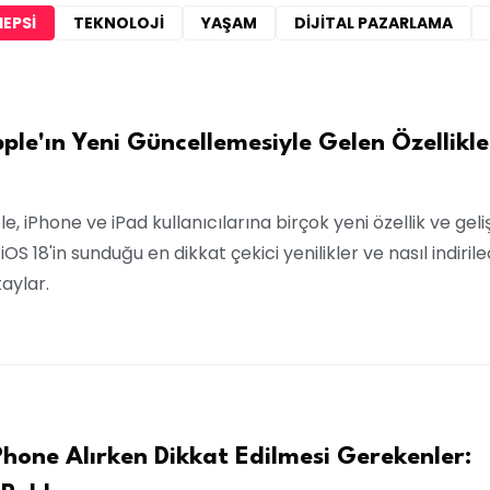
HEPSI
TEKNOLOJI
YAŞAM
DIJITAL PAZARLAMA
pple'ın Yeni Güncellemesiyle Gelen Özellikle
ple, iPhone ve iPad kullanıcılarına birçok yeni özellik ve gel
iOS 18'in sunduğu en dikkat çekici yenilikler ve nasıl indiril
aylar.
 iPhone Alırken Dikkat Edilmesi Gerekenler: