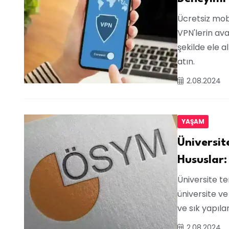
Ücretsiz mobil
VPN'lerin avan
şekilde ele a
atın.
2.08.2024
YAŞAM
Üniversit
Hususlar:
Üniversite t
üniversite ve
ve sık yapılan
2.08.2024