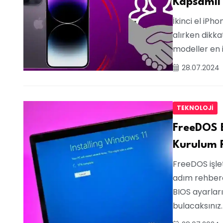
Kapsamlı
İkinci el iP
alırken dikk
modeller en i
28.07.2024
TEKNOLOJI
FreeDOS 
Kurulum 
FreeDOS işlet
adım rehberd
BIOS ayarlar
bulacaksınız.