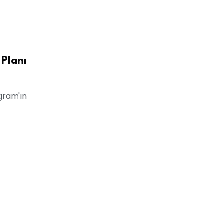
 Planı
agram'ın