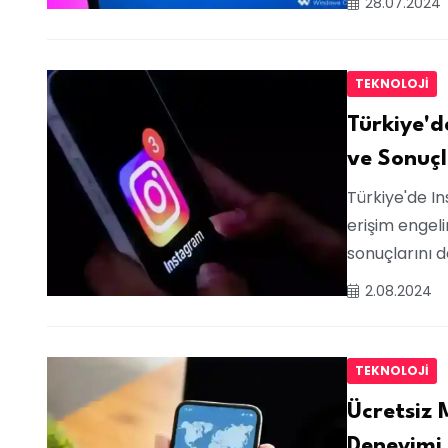
28.07.2024
TEKNOLOJI
Türkiye'd
ve Sonuçl
Türkiye'de I
erişim engeli
sonuçlarını de
2.08.2024
TEKNOLOJI
Ücretsiz 
Deneyimi 