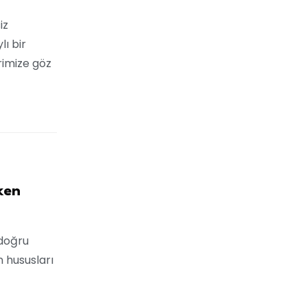
iz
lı bir
rimize göz
ken
 doğru
n hususları