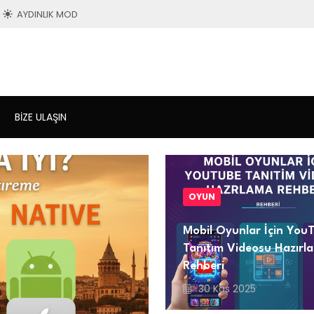
AYDINLIK MOD
BIZE ULAŞIN
OYUN
Mobil Oyunlar İçin You
Tanıtım Videosu Hazırl
Rehberi
30 Kas 2025