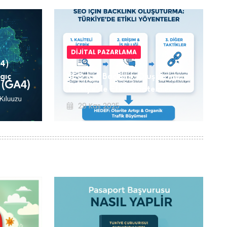
DIJITAL PAZARLAMA
4)
gıç
SEO için Backlink Oluşturma:
Türkiye'de Etkili Yöntemler
29 Kas 2025