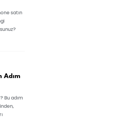
hone satın
gi
ursunuz?
ım Adım
r? Bu adım
inden,
rı