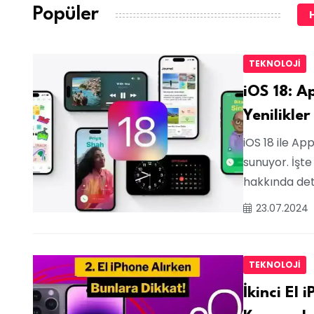
Popüler
TEKNOLOJI
iOS 18: A
Yenilikler
iOS 18 ile Ap
sunuyor. İşte 
hakkında det
23.07.2024
TEKNOLOJI
İkinci El