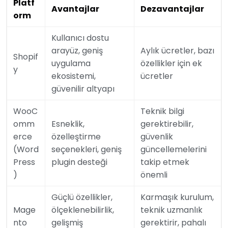
Platf
Avantajlar
Dezavantajlar
orm
Kullanıcı dostu
arayüz, geniş
Aylık ücretler, bazı
Shopif
uygulama
özellikler için ek
y
ekosistemi,
ücretler
güvenilir altyapı
WooC
Teknik bilgi
omm
Esneklik,
gerektirebilir,
erce
özelleştirme
güvenlik
(Word
seçenekleri, geniş
güncellemelerini
Press
plugin desteği
takip etmek
)
önemli
Güçlü özellikler,
Karmaşık kurulum,
Mage
ölçeklenebilirlik,
teknik uzmanlık
nto
gelişmiş
gerektirir, pahalı