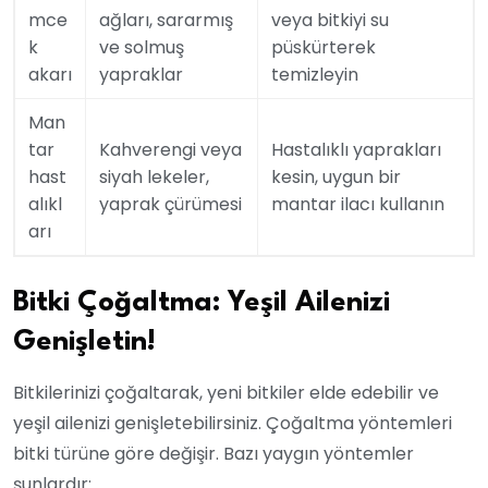
mce
ağları, sararmış
veya bitkiyi su
k
ve solmuş
püskürterek
akarı
yapraklar
temizleyin
Man
tar
Kahverengi veya
Hastalıklı yaprakları
hast
siyah lekeler,
kesin, uygun bir
alıkl
yaprak çürümesi
mantar ilacı kullanın
arı
Bitki Çoğaltma: Yeşil Ailenizi
Genişletin!
Bitkilerinizi çoğaltarak, yeni bitkiler elde edebilir ve
yeşil ailenizi genişletebilirsiniz. Çoğaltma yöntemleri
bitki türüne göre değişir. Bazı yaygın yöntemler
şunlardır: