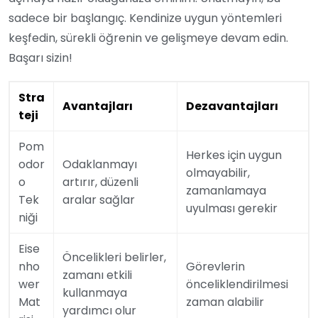
sadece bir başlangıç. Kendinize uygun yöntemleri
keşfedin, sürekli öğrenin ve gelişmeye devam edin.
Başarı sizin!
Stra
Avantajları
Dezavantajları
teji
Pom
Herkes için uygun
odor
Odaklanmayı
olmayabilir,
o
artırır, düzenli
zamanlamaya
Tek
aralar sağlar
uyulması gerekir
niği
Eise
Öncelikleri belirler,
nho
Görevlerin
zamanı etkili
wer
önceliklendirilmesi
kullanmaya
Mat
zaman alabilir
yardımcı olur