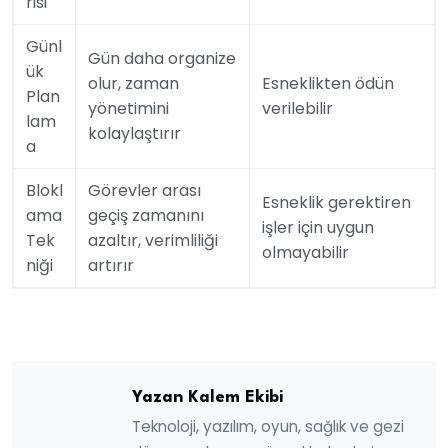
risi
Günl
Gün daha organize
ük
olur, zaman
Esneklikten ödün
Plan
yönetimini
verilebilir
lam
kolaylaştırır
a
Blokl
Görevler arası
Esneklik gerektiren
ama
geçiş zamanını
işler için uygun
Tek
azaltır, verimliliği
olmayabilir
niği
artırır
Yazan Kalem Ekibi
Teknoloji, yazılım, oyun, sağlık ve gezi