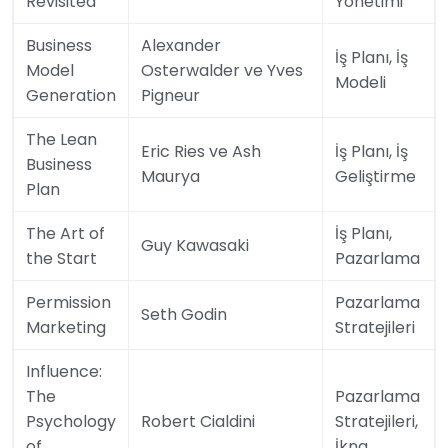
Revisited
Yönetimi
Business
Alexander
İş Planı, İş
Model
Osterwalder ve Yves
Modeli
Generation
Pigneur
The Lean
Eric Ries ve Ash
İş Planı, İş
Business
Maurya
Geliştirme
Plan
The Art of
İş Planı,
Guy Kawasaki
the Start
Pazarlama
Permission
Pazarlama
Seth Godin
Marketing
Stratejileri
Influence:
The
Pazarlama
Psychology
Robert Cialdini
Stratejileri,
of
İkna