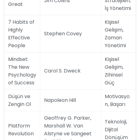
Jim Collins
Stratejileri,
Great
İş Yönetimi
7 Habits of
Kişisel
Highly
Gelişim,
Stephen Covey
Effective
Zaman
People
Yönetimi
Mindset:
Kişisel
The New
Gelişim,
Carol S. Dweck
Psychology
Zihinsel
of Success
Güç
Düşün ve
Motivasyo
Napoleon Hill
Zengin Ol
n, Başarı
Geoffrey G. Parker,
Teknoloji,
Platform
Marshall W. Van
Dijital
Revolution
Alstyne ve Sangeet
Dönüşüm