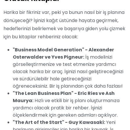
Harika bir fikriniz var, peki ya bunun nasıl bir iş planına
dönüşeceği? İşinizi kağıt üstünde hayata geçirmek,
hedeflerinizi belirlemek ve başarıya giden yolu çizmek
için bu kitaplar rehberiniz olacak:
"Business Model Generation" - Alexander
Osterwalder ve Yves Pigneur:
İş modelinizi
görselleştirmenize ve test etmenize yardımcı
olacak harika bir araç. İşinizi nasıl geliştireceğinizi
ve sürdürülebilir hale getireceğinizi
öğreneceksiniz. Bir iş planından çok daha fazlası!
"The Lean Business Plan" - Eric Ries ve Ash
Maurya:
Hızlı ve etkili bir iş planı oluşturmanıza
yardımcı olacak pratik bir rehber. İşinizi
ölçeklendirmek için gereken adımları açıklıyor.
"The Art of the Start" - Guy Kawasaki:
Yeni
başlayan girişimciler için harika bir kaynak. İş