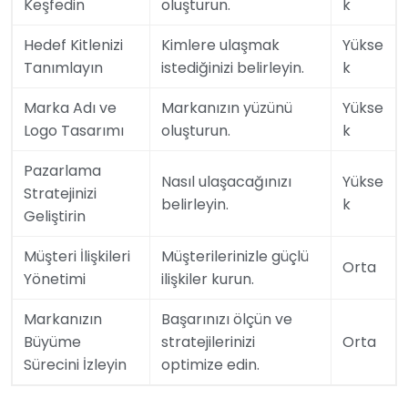
Keşfedin
oluşturun.
k
Hedef Kitlenizi
Kimlere ulaşmak
Yükse
Tanımlayın
istediğinizi belirleyin.
k
Marka Adı ve
Markanızın yüzünü
Yükse
Logo Tasarımı
oluşturun.
k
Pazarlama
Nasıl ulaşacağınızı
Yükse
Stratejinizi
belirleyin.
k
Geliştirin
Müşteri İlişkileri
Müşterilerinizle güçlü
Orta
Yönetimi
ilişkiler kurun.
Markanızın
Başarınızı ölçün ve
Büyüme
stratejilerinizi
Orta
Sürecini İzleyin
optimize edin.