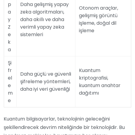
p
Daha gelişmiş yapay
Otonom araçlar,
a
zeka algoritmaları,
gelişmiş görüntü
y
daha akıllı ve daha
işleme, doğal dil
Z
verimli yapay zeka
işleme
e
sistemleri
k
a
Şi
fr
Kuantum
Daha güçlü ve güvenli
el
kriptografisi,
şifreleme yöntemleri,
e
kuantum anahtar
daha iyi veri güvenliği
m
dağıtımı
e
Kuantum bilgisayarlar, teknolojinin geleceğini
şekillendirecek devrim niteliğinde bir teknolojidir. Bu