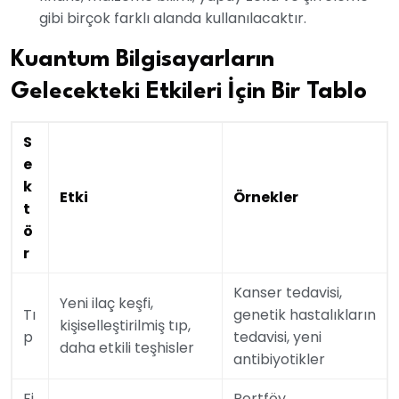
gibi birçok farklı alanda kullanılacaktır.
Kuantum Bilgisayarların
Gelecekteki Etkileri İçin Bir Tablo
S
e
k
Etki
Örnekler
t
ö
r
Kanser tedavisi,
Yeni ilaç keşfi,
Tı
genetik hastalıkların
kişiselleştirilmiş tıp,
p
tedavisi, yeni
daha etkili teşhisler
antibiyotikler
Fi
Portföy