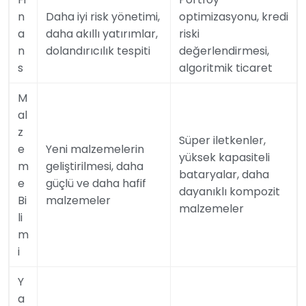
n
Daha iyi risk yönetimi,
optimizasyonu, kredi
a
daha akıllı yatırımlar,
riski
n
dolandırıcılık tespiti
değerlendirmesi,
s
algoritmik ticaret
M
al
z
Süper iletkenler,
e
Yeni malzemelerin
yüksek kapasiteli
m
geliştirilmesi, daha
bataryalar, daha
e
güçlü ve daha hafif
dayanıklı kompozit
Bi
malzemeler
malzemeler
li
m
i
Y
a