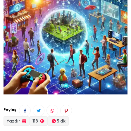
Paylaş
Yazdır
118
5 dk