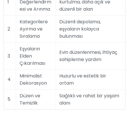
1
Değerlendirm
kurtulma, daha açık ve
esi ve Arınma
düzenli bir alan
Kategorilere
Düzenli depolama,
2
Ayırma ve
eşyaların kolayca
Sıralama
bulunması
Eşyaların
Evin düzenlenmesi, ihtiyaç
3
Elden
sahiplerine yardım
Çıkarılması
Minimalist
Huzurlu ve estetik bir
4
Dekorasyon
ortam
Düzen ve
Sağlıklı ve rahat bir yaşam
5
Temizlik
alanı