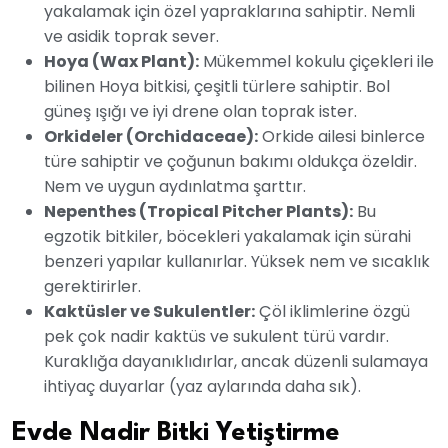
yakalamak için özel yapraklarına sahiptir. Nemli
ve asidik toprak sever.
Hoya (Wax Plant):
Mükemmel kokulu çiçekleri ile
bilinen Hoya bitkisi, çeşitli türlere sahiptir. Bol
güneş ışığı ve iyi drene olan toprak ister.
Orkideler (Orchidaceae):
Orkide ailesi binlerce
türe sahiptir ve çoğunun bakımı oldukça özeldir.
Nem ve uygun aydınlatma şarttır.
Nepenthes (Tropical Pitcher Plants):
Bu
egzotik bitkiler, böcekleri yakalamak için sürahi
benzeri yapılar kullanırlar. Yüksek nem ve sıcaklık
gerektirirler.
Kaktüsler ve Sukulentler:
Çöl iklimlerine özgü
pek çok nadir kaktüs ve sukulent türü vardır.
Kuraklığa dayanıklıdırlar, ancak düzenli sulamaya
ihtiyaç duyarlar (yaz aylarında daha sık).
Evde Nadir Bitki Yetiştirme