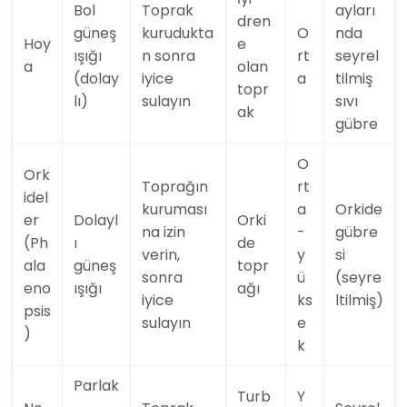
Bol
Toprak
ayları
dren
güneş
kurudukta
O
nda
Hoy
e
ışığı
n sonra
rt
seyrel
a
olan
(dolay
iyice
a
tilmiş
topr
lı)
sulayın
sıvı
ak
gübre
O
Ork
Toprağın
rt
idel
kuruması
a
Orkide
er
Dolayl
Orki
na izin
-
gübre
(Ph
ı
de
verin,
y
si
ala
güneş
topr
sonra
ü
(seyre
eno
ışığı
ağı
iyice
ks
ltilmiş)
psis
sulayın
e
)
k
Parlak
Turb
Y