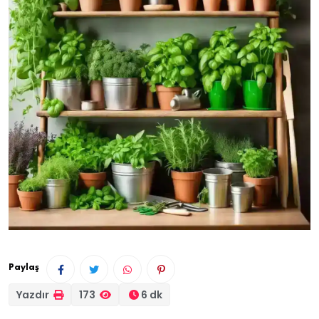
Paylaş
Yazdır
173
6 dk