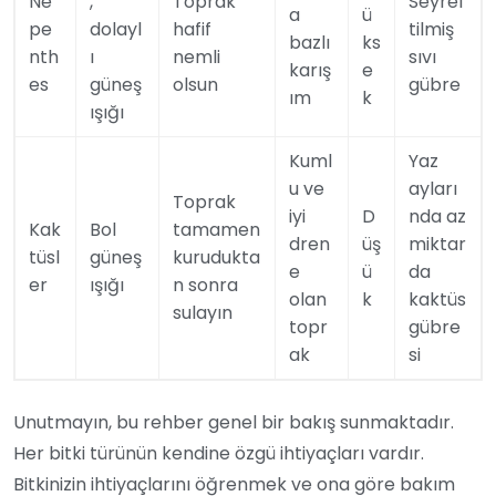
Ne
,
Toprak
Seyrel
a
ü
pe
dolayl
hafif
tilmiş
bazlı
ks
nth
ı
nemli
sıvı
karış
e
es
güneş
olsun
gübre
ım
k
ışığı
Kuml
Yaz
u ve
ayları
Toprak
iyi
D
nda az
Kak
Bol
tamamen
dren
üş
miktar
tüsl
güneş
kurudukta
e
ü
da
er
ışığı
n sonra
olan
k
kaktüs
sulayın
topr
gübre
ak
si
Unutmayın, bu rehber genel bir bakış sunmaktadır.
Her bitki türünün kendine özgü ihtiyaçları vardır.
Bitkinizin ihtiyaçlarını öğrenmek ve ona göre bakım