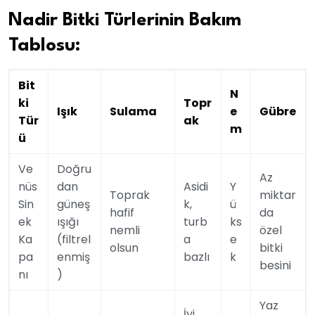
Nadir Bitki Türlerinin Bakım
Tablosu:
Bit
N
ki
Topr
Işık
Sulama
e
Gübre
Tür
ak
m
ü
Ve
Doğru
Az
nüs
dan
Asidi
Y
Toprak
miktar
Sin
güneş
k,
ü
hafif
da
ek
ışığı
turb
ks
nemli
özel
Ka
(filtrel
a
e
olsun
bitki
pa
enmiş
bazlı
k
besini
nı
)
Yaz
İyi