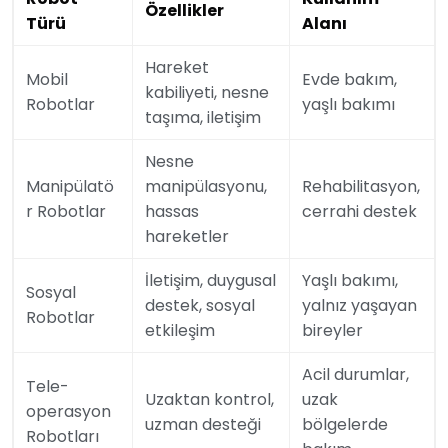
Özellikler
Türü
Alanı
Hareket
Mobil
Evde bakım,
kabiliyeti, nesne
Robotlar
yaşlı bakımı
taşıma, iletişim
Nesne
Manipülatö
manipülasyonu,
Rehabilitasyon,
r Robotlar
hassas
cerrahi destek
hareketler
İletişim, duygusal
Yaşlı bakımı,
Sosyal
destek, sosyal
yalnız yaşayan
Robotlar
etkileşim
bireyler
Acil durumlar,
Tele-
Uzaktan kontrol,
uzak
operasyon
uzman desteği
bölgelerde
Robotları