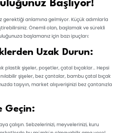
culuğunuz Başlıyor!
niz gerektiği anlamına gelmiyor. Küçük adımlarla
tirebilirsiniz. Önemli olan, başlamak ve sürekli
uluğunuza başlamanız için bazı ipuçları:
tiklerden Uzak Durun:
plastik şişeler, poşetler, çatal bıçaklar... Hepsi
nılabilir şişeler, bez çantalar, bambu çatal bıçak
uzda taşıyın, market alışverişinizi bez çantanızla
e Geçin:
çalışın. Sebzelerinizi, meyvelerinizi, kuru
ük marketlerde bu mümkün olmayabilir ama yerel