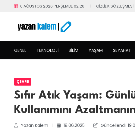
6 AĞUSTOS 2026 PERŞEMBE 02:26
GIZLILIK SÖZLEŞMESI
GENEL
TEKNOLOJI
BILIM
YAŞAM
SEYAHAT
ÇEVRE
Sıfır Atık Yaşam: Günl
Kullanımını Azaltmanın 
Yazan Kalem
18.06.2025
Güncellendi: 19.