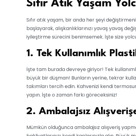
Sıfır Atık Yaşam Yol
Sıfır atık yaşam, bir anda her şeyi değiştirme
başlayarak, alışkanlıklarınızı yavaş yavaş değiş
iyileştirme sürecini benimsemek. İşte size yolc
1. Tek Kullanımlık Plas
İşte tam burada devreye giriyor! Tek kullanımlık 
büyük bir düşman! Bunların yerine, tekrar kulla
takımları tercih edin. Kahvenizi kendi termosun
yapın. İşte o zaman farkı göreceksiniz!
2. Ambalajsız Alışveriş
Mümkün olduğunca ambalajsız alışveriş yapmaya 
bakliyatlarınızı kendi kaplarınızla alın. Büy