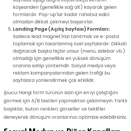
köşesinden (genellikle sağ alt) kayarak gelen
formlardır. Pop-up'lar kadar rahatsız edici
olmadan dikkat çekmeyi başarırlar.
Landing Page (Açılış Sayfası) Formları:
Sadece lead magnet'inizi tanıtmak ve e-posta
toplamak için tasarlanmış özel sayfalardır. Dikkati
dağıtacak başka hiçbir unsur (menü, sidebar vb.)
olmadığı için genellikle en yüksek dönüşüm
oranına sahip yöntemdir. Sosyal medya veya
reklam kampanyalarından gelen trafiği bu
sayfalara yönlendirmek çok etkilidir.
İpucu:
Hangi form türünün sizin için en iyi çalıştığını
görmek için A/B testleri yapmaktan çekinmeyin. Farklı
başlıklar, buton renkleri, görseller ve teklifler
deneyerek dönüşüm oranlarınızı optimize edebilirsiniz.