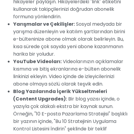
hikayeler paylaşın. Hikayelerdeki "link" etiketini
kullanarak takipçilerinizi doğrudan abonelik
formuna yönlendirin.
Yarışmalar ve Çekilişler:
Sosyal medyada bir
yarışma düzenleyin ve katılım şartlarından birini
e-bülteninize abone olmak olarak belirleyin. Bu,
kısa sürede çok sayıda yeni abone kazanmanın
harika bir yoludur.
YouTube Videoları:
Videolarınızın açıklamalar
kısmına ve bitiş ekranlarına e-bülten abonelik
linkinizi ekleyin. Video içinde de izleyicilerinizi
abone olmaya sözlü olarak teşvik edin.
Blog Yazılarında İçerik Yükseltmeleri
(Content Upgrades):
Bir blog yazısı içinde, o
yazıyla çok alakalı ekstra bir kaynak sunun.
Örneğin, "10 E-posta Pazarlama Stratejisi" başlıklı
bir yazının içinde, "Bu 10 Stratejinin Uygulama
Kontrol Listesini İndirin" şeklinde bir teklif