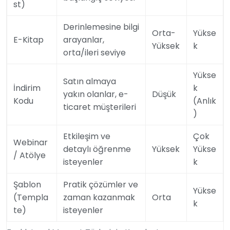
st)
Derinlemesine bilgi
Orta-
Yükse
E-Kitap
arayanlar,
Yüksek
k
orta/ileri seviye
Yükse
Satın almaya
İndirim
k
yakın olanlar, e-
Düşük
Kodu
(Anlık
ticaret müşterileri
)
Etkileşim ve
Çok
Webinar
detaylı öğrenme
Yüksek
Yükse
/ Atölye
isteyenler
k
Şablon
Pratik çözümler ve
Yükse
(Templa
zaman kazanmak
Orta
k
te)
isteyenler