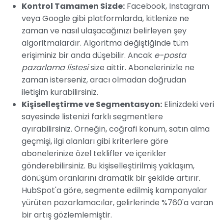
Kontrol Tamamen Sizde:
Facebook, Instagram
veya Google gibi platformlarda, kitlenize ne
zaman ve nasıl ulaşacağınızı belirleyen şey
algoritmalardır. Algoritma değiştiğinde tüm
erişiminiz bir anda düşebilir. Ancak
e-posta
pazarlama listesi
size aittir. Abonelerinizle ne
zaman isterseniz, aracı olmadan doğrudan
iletişim kurabilirsiniz.
Kişiselleştirme ve Segmentasyon:
Elinizdeki veri
sayesinde listenizi farklı segmentlere
ayırabilirsiniz. Örneğin, coğrafi konum, satın alma
geçmişi, ilgi alanları gibi kriterlere göre
abonelerinize özel teklifler ve içerikler
gönderebilirsiniz. Bu kişiselleştirilmiş yaklaşım,
dönüşüm oranlarını dramatik bir şekilde artırır.
HubSpot'a göre, segmente edilmiş kampanyalar
yürüten pazarlamacılar, gelirlerinde %760'a varan
bir artış gözlemlemiştir.