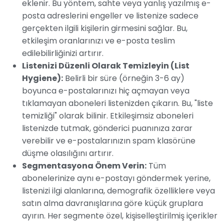
eklenir. Bu yöntem, sahte veya yanlış yazılmış e-
posta adreslerini engeller ve listenize sadece
gerçekten ilgili kişilerin girmesini sağlar. Bu,
etkileşim oranlarınızı ve e-posta teslim
edilebilirliğinizi artırır.
Listenizi Düzenli Olarak Temizleyin (List
Hygiene):
Belirli bir süre (örneğin 3-6 ay)
boyunca e-postalarınızı hiç açmayan veya
tıklamayan aboneleri listenizden çıkarın. Bu, "liste
temizliği" olarak bilinir. Etkileşimsiz aboneleri
listenizde tutmak, gönderici puanınıza zarar
verebilir ve e-postalarınızın spam klasörüne
düşme olasılığını artırır.
Segmentasyona Önem Verin:
Tüm
abonelerinize aynı e-postayı göndermek yerine,
listenizi ilgi alanlarına, demografik özelliklere veya
satın alma davranışlarına göre küçük gruplara
ayırın. Her segmente özel, kişiselleştirilmiş içerikler