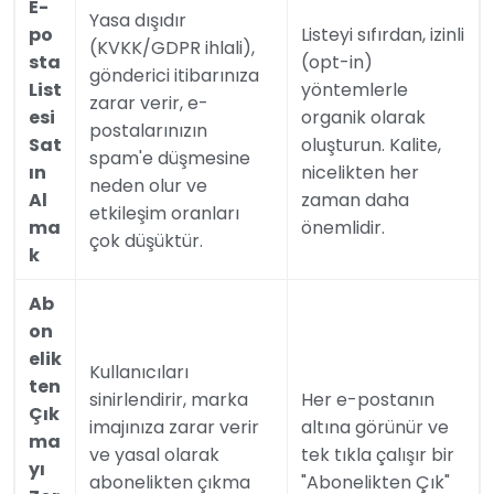
E-
Yasa dışıdır
po
Listeyi sıfırdan, izinli
(KVKK/GDPR ihlali),
sta
(opt-in)
gönderici itibarınıza
List
yöntemlerle
zarar verir, e-
esi
organik olarak
postalarınızın
Sat
oluşturun. Kalite,
spam'e düşmesine
ın
nicelikten her
neden olur ve
Al
zaman daha
etkileşim oranları
ma
önemlidir.
çok düşüktür.
k
Ab
on
elik
Kullanıcıları
ten
sinirlendirir, marka
Her e-postanın
Çık
imajınıza zarar verir
altına görünür ve
ma
ve yasal olarak
tek tıkla çalışır bir
yı
abonelikten çıkma
"Abonelikten Çık"