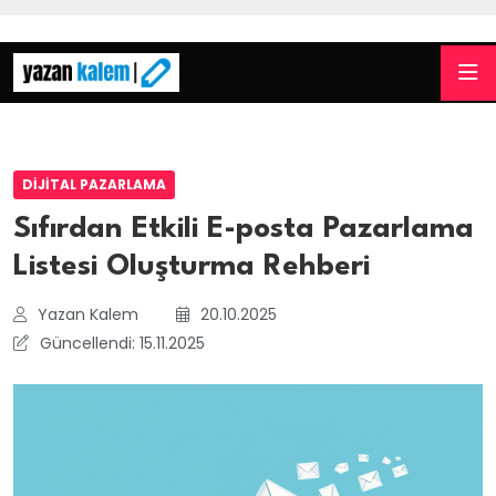
DIJITAL PAZARLAMA
Sıfırdan Etkili E-posta Pazarlama
Listesi Oluşturma Rehberi
Yazan Kalem
20.10.2025
Güncellendi: 15.11.2025