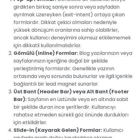
girdikten birkaç saniye sonra veya sayfadan
ayrılmak üzereyken (exit-intent) ortaya çıkan
formlardır. Dikkat çekici olmaları nedeniyle
yüksek dönüşüm oranlarına sahip olabilirler,
ancak kullanıcı deneyimini olumsuz etkilememek
için dikkatli kullanılmalıdırlar.
Gömülü (Inline) Formlar:
Blog yazılarınızın veya
sayfalarınızın içeriğine doğal bir şekilde
yerleştirilmiş formlardır. Genellikle yazının
ortasında veya sonunda bulunurlar ve ilgili içerikle
bağlantılı bir lead magnet sunarlar.
Üst Bant (Header Bar) veya Alt Bant (Footer
Bar):
Sayfanın en üstünde veya en altında sabit
bir şekilde duran ince şeritlerdir. Kullanıcıyı
rahatsız etmeden sürekli göz önünde durdukları
için etkilidirler.
Slide-in (Kayarak Gelen) Formlar:
Kullanıcı
sayfada aşağı doğru kaydırdıkça ekranın