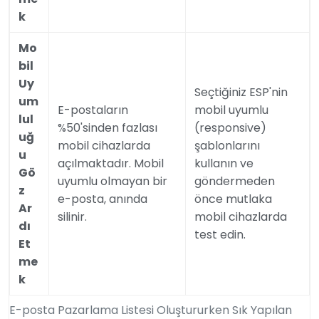
k
Mo
bil
Uy
Seçtiğiniz ESP'nin
um
E-postaların
mobil uyumlu
lul
%50'sinden fazlası
(responsive)
uğ
mobil cihazlarda
şablonlarını
u
açılmaktadır. Mobil
kullanın ve
Gö
uyumlu olmayan bir
göndermeden
z
e-posta, anında
önce mutlaka
Ar
silinir.
mobil cihazlarda
dı
test edin.
Et
me
k
E-posta Pazarlama Listesi Oluştururken Sık Yapılan