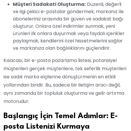
Müşteri Sadakati Oluşturma:
Düzenli, değerli
ve ilgi çekici e-postalar göndermek, markanız ile
aboneleriniz arasında bir güven ve sadakat bağı
oluşturur. Onlara özel indirimler sunmak, yeni
ürünleri ilk onlara duyurmak veya faydalı içerikler
paylaşmak, kendilerini özel hissetmelerini sağlar
ve markanıza olan bağlılıklarını güçlendirir.
Kısacası, bir e-posta pazarlama listesi, potansiyel
müşterileri gerçek müşterilere, tek seferlik müşterileri
ise sadık marka elçilerine dönüştürmenin en etkili
yollarından biridir. Bu, sadece bir iletişim aracı değil,
aynı zamanda bir topluluk oluşturma ve gelir artırma
motorudur.
Başlangıç İçin Temel Adımlar: E-
posta Listenizi Kurmaya