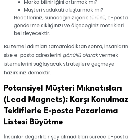
Marka bilinirliğini artırmak mı?
Müşteri sadakati oluşturmak mı?
Hedefleriniz, sunacağınız içerik türünü, e-posta
gönderme sıklığınızı ve ölçeceğiniz metrikleri
belirleyecektir.
Bu temel adımları tamamladıktan sonra, insanların
size e-posta adreslerini
gönüllü olarak
vermek
istemelerini sağlayacak stratejilere geçmeye
hazırsınız demektir.
Potansiyel Müşteri Mıknatısları
(Lead Magnets): Karşı Konulmaz
Tekliflerle E-posta Pazarlama
Listesi Büyütme
İnsanlar değerli bir şey almadıkları sürece e-posta