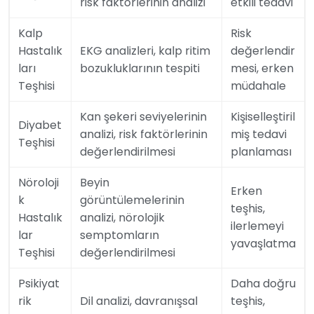
risk faktörlerinin analizi
etkili tedavi
Kalp
Risk
Hastalık
EKG analizleri, kalp ritim
değerlendir
ları
bozukluklarının tespiti
mesi, erken
Teşhisi
müdahale
Kan şekeri seviyelerinin
Kişiselleştiril
Diyabet
analizi, risk faktörlerinin
miş tedavi
Teşhisi
değerlendirilmesi
planlaması
Nöroloji
Beyin
Erken
k
görüntülemelerinin
teşhis,
Hastalık
analizi, nörolojik
ilerlemeyi
lar
semptomların
yavaşlatma
Teşhisi
değerlendirilmesi
Psikiyat
Daha doğru
rik
Dil analizi, davranışsal
teşhis,