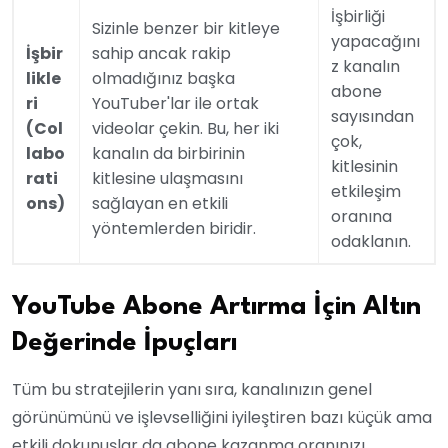
İşbirliği
Sizinle benzer bir kitleye
yapacağını
İşbir
sahip ancak rakip
z kanalın
likle
olmadığınız başka
abone
ri
YouTuber'lar ile ortak
sayısından
(Col
videolar çekin. Bu, her iki
çok,
labo
kanalın da birbirinin
kitlesinin
rati
kitlesine ulaşmasını
etkileşim
ons)
sağlayan en etkili
oranına
yöntemlerden biridir.
odaklanın.
YouTube Abone Artırma İçin Altın
Değerinde İpuçları
Tüm bu stratejilerin yanı sıra, kanalınızın genel
görünümünü ve işlevselliğini iyileştiren bazı küçük ama
etkili dokunuşlar da abone kazanma oranınızı