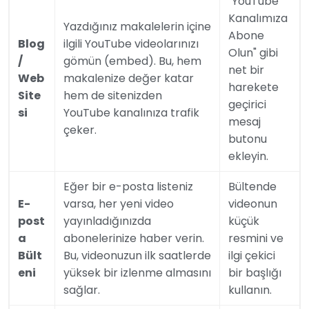
"YouTube
Kanalımıza
Yazdığınız makalelerin içine
Abone
Blog
ilgili YouTube videolarınızı
Olun" gibi
/
gömün (embed). Bu, hem
net bir
Web
makalenize değer katar
harekete
Site
hem de sitenizden
geçirici
si
YouTube kanalınıza trafik
mesaj
çeker.
butonu
ekleyin.
Eğer bir e-posta listeniz
Bültende
E-
varsa, her yeni video
videonun
post
yayınladığınızda
küçük
a
abonelerinize haber verin.
resmini ve
Bült
Bu, videonuzun ilk saatlerde
ilgi çekici
eni
yüksek bir izlenme almasını
bir başlığı
sağlar.
kullanın.