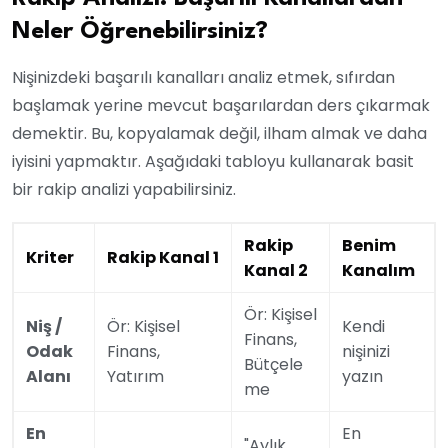
Neler Öğrenebilirsiniz?
Nişinizdeki başarılı kanalları analiz etmek, sıfırdan
başlamak yerine mevcut başarılardan ders çıkarmak
demektir. Bu, kopyalamak değil, ilham almak ve daha
iyisini yapmaktır. Aşağıdaki tabloyu kullanarak basit
bir rakip analizi yapabilirsiniz.
Rakip
Benim
Kriter
Rakip Kanal 1
Kanal 2
Kanalım
Ör: Kişisel
Niş /
Ör: Kişisel
Kendi
Finans,
Odak
Finans,
nişinizi
Bütçele
Alanı
Yatırım
yazın
me
En
En
"Aylık