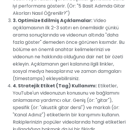
iyi performans gösterir. (Ör: "5 Basit Adımda Gitar
Akorları Nasıl Öğrenilir?")
3. Optimize Edilmiş Açıklamalar:
Video
açıklamasının ilk 2-3 satırı en önemlisidir çünkü
arama sonuçlarında ve videonun altında "daha
fazla göster" demeden önce görünen kısımdır. Bu
bölüme en önemli anahtar kelimelerinizi ve
videonun ne hakkında olduğuna dair net bir özeti
ekleyin. Açıklamanın geri kalanına ilgili linkler,
sosyal medya hesaplarınız ve zaman damgaları
(timestamps) ekleyebilirsiniz.
4. Stratejik Etiket (Tag) Kullanımı:
Etiketler,
YouTube'un videonuzun konusunu ve bağlamını
anlamasına yardımcı olur. Geniş (ör: "gitar"),
spesifik (ör: "akustik gitar dersi") ve markalı (ör:
"Kanal Adınız") etiketlerin bir karışımını kullanın.
Rakiplerinizin popüler videolarında hangi etiketleri
kullandığına bakmak da iyi bir fikirdir.