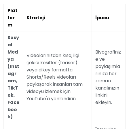
Plat
for
Strateji
İpucu
m
Sosy
al
Med
Biyografiniz
Videolarınızdan kısa, ilgi
ya
e ve
çekici kesitler (teaser)
(Inst
paylaşımla
veya dikey formatta
agr
rınıza her
Shorts/Reels videoları
am,
zaman
paylaşarak insanları tam
TikT
kanalınızın
videoyu izlemek için
ok,
linkini
YouTube'a yönlendirin.
Face
ekleyin.
boo
k)