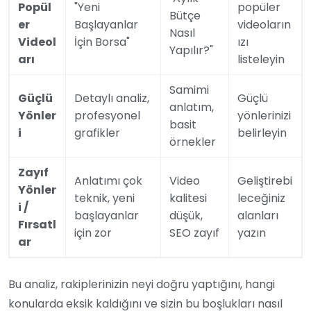
Popül
"Yeni
popüler
Bütçe
er
Başlayanlar
videoların
Nasıl
Videol
İçin Borsa"
ızı
Yapılır?"
arı
listeleyin
Samimi
Güçlü
Detaylı analiz,
Güçlü
anlatım,
Yönler
profesyonel
yönlerinizi
basit
i
grafikler
belirleyin
örnekler
Zayıf
Anlatımı çok
Video
Geliştirebi
Yönler
teknik, yeni
kalitesi
leceğiniz
i /
başlayanlar
düşük,
alanları
Fırsatl
için zor
SEO zayıf
yazın
ar
Bu analiz, rakiplerinizin neyi doğru yaptığını, hangi
konularda eksik kaldığını ve sizin bu boşlukları nasıl